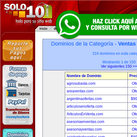
Dominios de la Categoría -
Ventas
316 dominios en esta categ
Mostrando 1 de 150
Ver siguientes 150 >>
Nombre de Dominio
Prec
agrosubasta.com
Ofe
areaventas.com
Ofe
argentinaofertas.com
$9
articulosenoferta.com
Ofe
ArticulosEnVenta.com
Ofe
asesoriaenventas.com
Ofe
asesoriayventas.com
Ofe