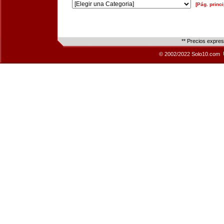
[Pág. princi
** Precios expre
© 2002/2022 Solo10.com