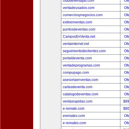
clubdeventajas.com
Ofe
ventadeusados.com
Ofe
comerciosynegocios.com
Ofe
exitoenventas.com
Ofe
puntosdeventas.com
Ofe
CamposEnVenta.net
Ofe
ventainternet.net
Ofe
seguimientodeclientes.com
Ofe
portaldeventa.com
Ofe
ventadeprogramas.com
Ofe
compupago.com
Ofe
asesoriaenventas.com
Ofe
cartasdeventa.com
Ofe
catalogodeventas.com
Ofe
ventasrapidas.com
$8
e-remate.com
$8
eremates.com
Ofe
e-remates.com
Ofe