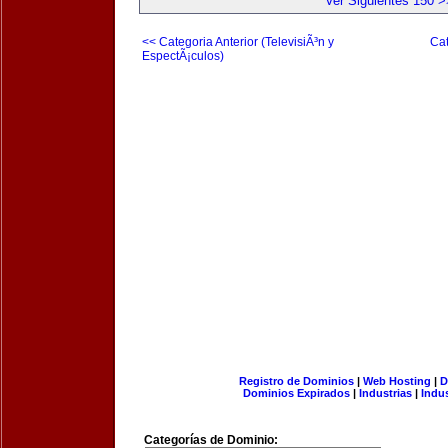
Ver Siguientes 150 >
<< Categoria Anterior (TelevisiÃ³n y
Cat
EspectÃ¡culos)
Registro de Dominios
|
Web Hosting
|
D
Dominios Expirados
|
Industrias
|
Indu
Categorías de Dominio: