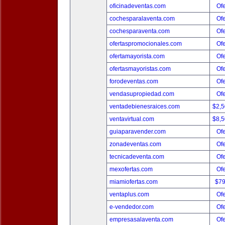
oficinadeventas.com
Ofe
cochesparalaventa.com
Ofe
cochesparaventa.com
Ofe
ofertaspromocionales.com
Ofe
ofertamayorista.com
Ofe
ofertasmayoristas.com
Ofe
forodeventas.com
Ofe
vendasupropiedad.com
Ofe
ventadebienesraices.com
$2,
ventavirtual.com
$8,
guiaparavender.com
Ofe
zonadeventas.com
Ofe
tecnicadeventa.com
Ofe
mexofertas.com
Ofe
miamiofertas.com
$7
ventaplus.com
Ofe
e-vendedor.com
Ofe
empresasalaventa.com
Ofe