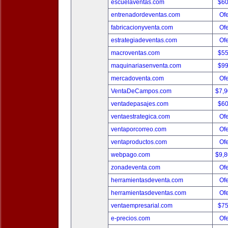
escuelaventas.com
$6
entrenadordeventas.com
Ofe
fabricacionyventa.com
Ofe
estrategiadeventas.com
Ofe
macroventas.com
$5
maquinariasenventa.com
$9
mercadoventa.com
Ofe
VentaDeCampos.com
$7,
ventadepasajes.com
$6
ventaestrategica.com
Ofe
ventaporcorreo.com
Ofe
ventaproductos.com
Ofe
webpago.com
$9,
zonadeventa.com
Ofe
herramientasdeventa.com
Ofe
herramientasdeventas.com
Ofe
ventaempresarial.com
$7
e-precios.com
Ofe