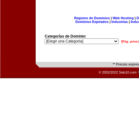
Registro de Dominios
|
Web Hosting
|
D
Dominios Expirados
|
Industrias
|
Indu
Categorías de Dominio:
[Pág. princi
** Precios expre
© 2002/2022 Solo10.com