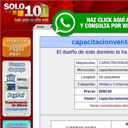
capacitacionven
El dueño de este dominio lo ha
Mayusculas:
CAPACITACIONV
Minusculas:
capacitacionventa
Longitud:
18 caracteres
Categorias:
Ventas y Comercia
Precio:
$590.00
Visitar!
capacitacionvent
Serán consideradas ofer
R