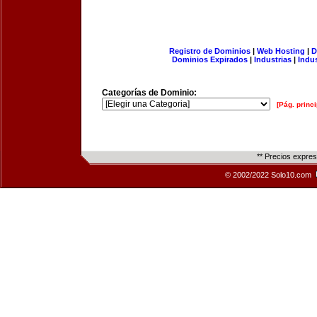
Registro de Dominios
|
Web Hosting
|
D
Dominios Expirados
|
Industrias
|
Indu
Categorías de Dominio:
[Pág. princi
** Precios expre
© 2002/2022 Solo10.com