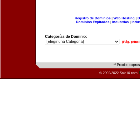
Registro de Dominios
|
Web Hosting
|
D
Dominios Expirados
|
Industrias
|
Indu
Categorías de Dominio:
[Pág. princi
** Precios expre
© 2002/2022 Solo10.com