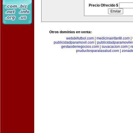
Precio Ofrecido $
Otros dominios en venta:
webdefutbol.com
|
medicinainfantil.com
|
publicidadparamovil.com
|
publicidadparamovile
gestaodenegocios.com
|
suvacacion.com
|
n
pruductosparalasalud.com
|
zonad