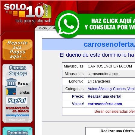
carrosenofert
El dueño de este dominio lo ha
Mayusculas:
CARROSENOFERTA.COM
Minusculas:
carrosenoferta.com
Longitud:
14 caracteres
Categorias:
AutomÃ³viles y Coches
,
Vent
Precio:
Realizar una oferta!
Visitar!
carrosenoferta.com
Serán consideradas ofer
Realizar una Oferta