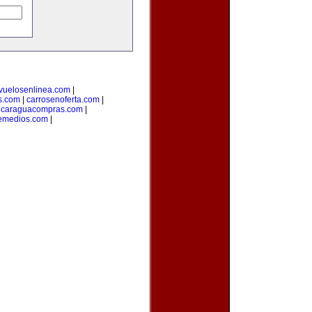
vuelosenlinea.com
|
s.com
|
carrosenoferta.com
|
icaraguacompras.com
|
emedios.com
|