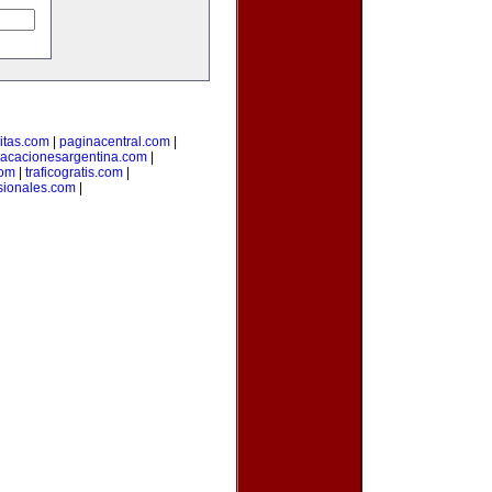
citas.com
|
paginacentral.com
|
vacacionesargentina.com
|
com
|
traficogratis.com
|
sionales.com
|