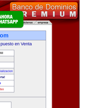
com
 puesto en Venta
OM
ializacion
rta!
m
tas