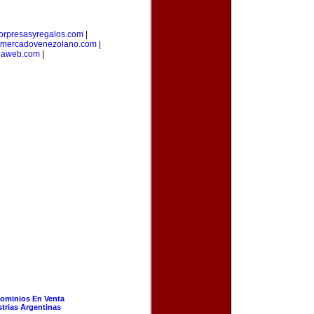
orpresasyregalos.com
|
mercadovenezolano.com
|
laweb.com
|
ominios En Venta
strias Argentinas