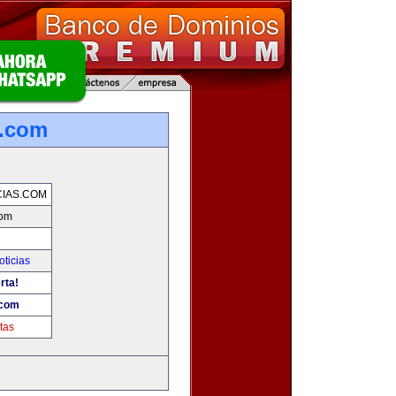
s.com
IAS.COM
com
oticias
rta!
.com
tas