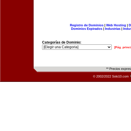
Registro de Dominios
|
Web Hosting
|
D
Dominios Expirados
|
Industrias
|
Indu
Categorías de Dominio:
[Pág. princi
** Precios expre
© 2002/2022 Solo10.com