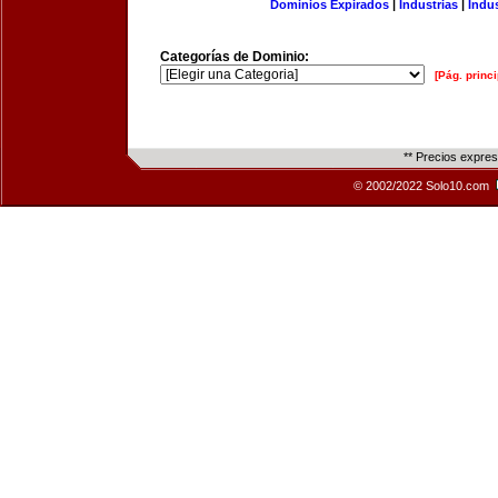
Dominios Expirados
|
Industrias
|
Indu
Categorías de Dominio:
[Pág. princi
** Precios expre
© 2002/2022 Solo10.com