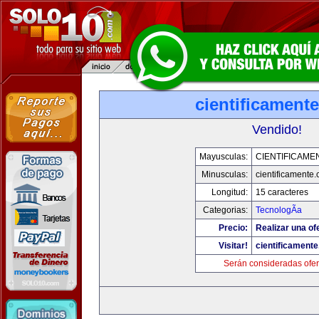
cientificament
Vendido!
Mayusculas:
CIENTIFICAME
Minusculas:
cientificamente
Longitud:
15 caracteres
Categorias:
TecnologÃ­a
Precio:
Realizar una of
Visitar!
cientificament
Serán consideradas ofer