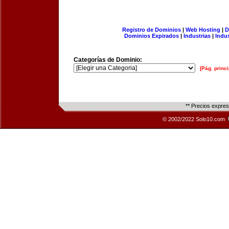
Registro de Dominios
|
Web Hosting
|
D
Dominios Expirados
|
Industrias
|
Indu
Categorías de Dominio:
[Pág. princi
** Precios expre
© 2002/2022 Solo10.com