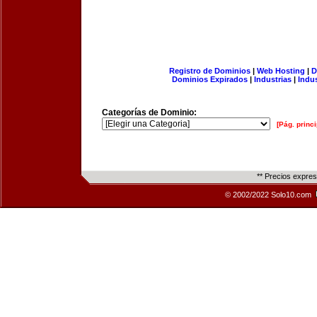
Registro de Dominios
|
Web Hosting
|
D
Dominios Expirados
|
Industrias
|
Indu
Categorías de Dominio:
[Pág. princi
** Precios expre
© 2002/2022 Solo10.com