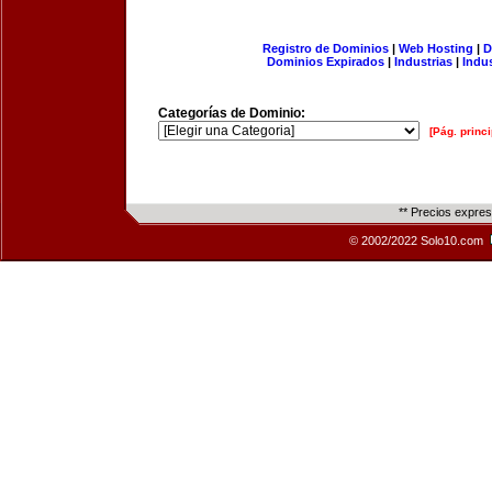
Registro de Dominios
|
Web Hosting
|
D
Dominios Expirados
|
Industrias
|
Indu
Categorías de Dominio:
[Pág. princi
** Precios expre
© 2002/2022 Solo10.com