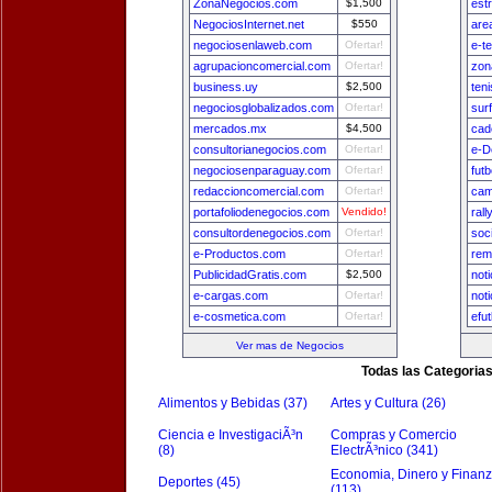
ZonaNegocios.com
$1,500
est
NegociosInternet.net
$550
are
negociosenlaweb.com
Ofertar!
e-t
agrupacioncomercial.com
Ofertar!
zon
business.uy
$2,500
ten
negociosglobalizados.com
Ofertar!
surf
mercados.mx
$4,500
cad
consultorianegocios.com
Ofertar!
e-D
negociosenparaguay.com
Ofertar!
fut
redaccioncomercial.com
Ofertar!
cam
portafoliodenegocios.com
Vendido!
ral
consultordenegocios.com
Ofertar!
soc
e-Productos.com
Ofertar!
rem
PublicidadGratis.com
$2,500
not
e-cargas.com
Ofertar!
not
e-cosmetica.com
Ofertar!
efu
Ver mas de Negocios
Todas las Categoria
Alimentos y Bebidas (37)
Artes y Cultura (26)
Ciencia e InvestigaciÃ³n
Compras y Comercio
(8)
ElectrÃ³nico (341)
Economia, Dinero y Finan
Deportes (45)
(113)