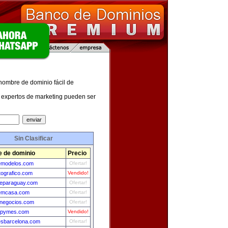
 nombre de dominio fácil de
expertos de marketing pueden ser
Sin Clasificar
 de dominio
Precio
demodelos.com
Ofertar!
tografico.com
Vendido!
deparaguay.com
Ofertar!
emcasa.com
Ofertar!
ynegocios.com
Ofertar!
opymes.com
Vendido!
esbarcelona.com
Ofertar!