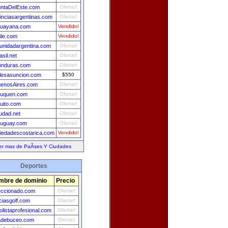
ntaDelEste.com
Ofertar!
inciasargentinas.com
Ofertar!
guayana.com
Vendido!
ile.com
Vendido!
nidadargentina.com
Ofertar!
asil.net
Ofertar!
onduras.com
Ofertar!
lesasuncion.com
$550
uenosAires.com
Ofertar!
euquen.com
Ofertar!
uito.com
Ofertar!
udad.net
Ofertar!
ruguay.com
Ofertar!
iedadescostarica.com
Vendido!
er mas de PaÃ­ses Y Ciudades
Deportes
mbre de dominio
Precio
eccionado.com
Ofertar!
iciasgolf.com
Ofertar!
bolistaprofesional.com
Ofertar!
adebuceo.com
Ofertar!