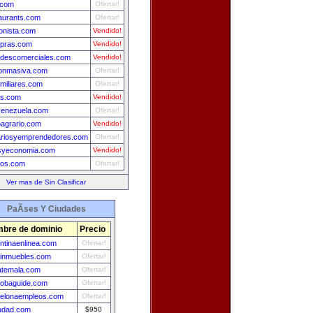
.com
Ofertar!
taurants.com
Ofertar!
ionista.com
Vendido!
pras.com
Vendido!
adescomerciales.com
Vendido!
onmasiva.com
Ofertar!
miliares.com
Ofertar!
as.com
Vendido!
svenezuela.com
Ofertar!
agrario.com
Vendido!
riosyemprendedores.com
Ofertar!
syeconomia.com
Vendido!
los.com
Ofertar!
Ver mas de Sin Clasificar
PaÃ­ses Y Ciudades
bre de dominio
Precio
ntinaenlinea.com
Ofertar!
einmuebles.com
Ofertar!
atemala.com
Ofertar!
obaguide.com
Ofertar!
celonaempleos.com
Ofertar!
udad.com
$950