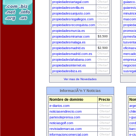
propiedadestartagal.com
Ofertar!
guiaeco
propiedadessevilla.es
Ofertar!
guiares
propiedadessanjusto.com
Ofertar!
minutric
propiedadesriogallegos.com
Ofertar!
mascom
propiedadesreconquista.com
Ofertar!
propied
propiedadesmurcia.es
Ofertar!
promoci
propiedadesmiramar.com
$3,500
pymesfa
propiedadesmalaga.es
Ofertar!
tusvent
propiedadesmadrid.es
$2,500
oficina
propiedadesmadrid.com.es
Ofertar!
mercado
propiedadeslahabana.com
Ofertar!
empresa
propiedadesinternet.es
Ofertar!
negocio
propiedadesibiza.es
Ofertar!
susrega
Ver mas de Novedades
InformaciÃ³n Y Noticias
Nombre de dominio
Precio
Nom
e-diarios.com
Ofertar!
arge
noticiasendirecto.com
Ofertar!
chil
partesdeprensa.com
Ofertar!
i-gu
noticiasgolf.com
Ofertar!
cord
revistademarcas.com
Ofertar!
bar
informacioncomercial.com
Ofertar!
e-ci