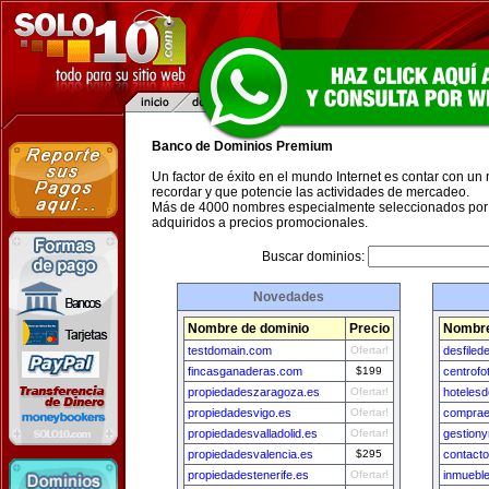
Banco de Dominios Premium
Un factor de éxito en el mundo Internet es contar con un
recordar y que potencie las actividades de mercadeo.
Más de 4000 nombres especialmente seleccionados por 
adquiridos a precios promocionales.
Buscar dominios:
Novedades
Nombre de dominio
Precio
Nombre
testdomain.com
Ofertar!
desfile
fincasganaderas.com
$199
centrofo
propiedadeszaragoza.es
Ofertar!
hoteles
propiedadesvigo.es
Ofertar!
compra
propiedadesvalladolid.es
Ofertar!
gestion
propiedadesvalencia.es
$295
contact
propiedadestenerife.es
Ofertar!
inmuebl