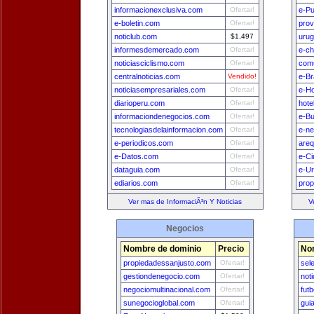
informacionexclusiva.com
Ofertar!
e-Pu
e-boletin.com
Ofertar!
prov
noticlub.com
$1,497
uru
informesdemercado.com
Ofertar!
e-ch
noticiasciclismo.com
Ofertar!
comu
centralnoticias.com
Vendido!
e-Br
noticiasempresariales.com
Ofertar!
e-H
diarioperu.com
Ofertar!
hote
informaciondenegocios.com
Ofertar!
e-B
tecnologiasdelainformacion.com
Ofertar!
e-n
e-periodicos.com
Ofertar!
areq
e-Datos.com
Ofertar!
e-Ci
dataguia.com
Ofertar!
e-U
ediarios.com
Ofertar!
prop
Ver mas de InformaciÃ³n Y Noticias
V
Negocios
Nombre de dominio
Precio
No
propiedadessanjusto.com
Ofertar!
sel
gestiondenegocio.com
Ofertar!
not
negociomultinacional.com
Ofertar!
fut
sunegocioglobal.com
Ofertar!
gui