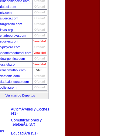
rellasdeldeporte.com
Ofertar!
afutbol.com
Ofertar!
enis.com
Ofertar!
atuerca.com
Ofertar!
isargentino.com
Ofertar!
istas.org
Ofertar!
enadeportiva.com
Ofertar!
eportes.com
Vendido!
bolplayero.com
Ofertar!
peonatodefutbol.com
Vendido!
lydeargentina.com
Ofertar!
iosclub.com
Vendido!
erasdefutbol.com
$600
iciastenis.com
Ofertar!
iciasbaloncesto.com
Ofertar!
tbolista.com
Ofertar!
Ver mas de Deportes
s
AutomÃ³viles y Coches
(41)
Comunicaciones y
TelefonÃ­a (37)
zas
EducaciÃ³n (51)