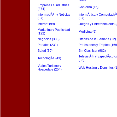
Empresas e Industrias
Gobierno (16)
(374)
InformaciÃ³n y Noticias
InformÃ¡tica y ComputaciÃ
(57)
(57)
Internet (99)
Juegos y Entretenimiento (
Marketing y Publicidad
Medicina (9)
(122)
Negocios (385)
Ofertas de la Semana (12)
Portales (231)
Profesiones y Empleo (169
Salud (30)
Sin Clasificar (982)
TelevisiÃ³n y EspectÃ¡culo
TecnologÃ­a (43)
(33)
Viajes,Turismo y
Web Hosting y Dominios (
Hospedaje (254)